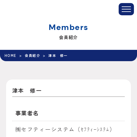
tog
nav
Members
会員紹介
HOME
会員紹介
津本 修一
津本 修一
事業者名
㈱セフティーシステム（ｾﾌﾃｨｰｼｽﾃﾑ）