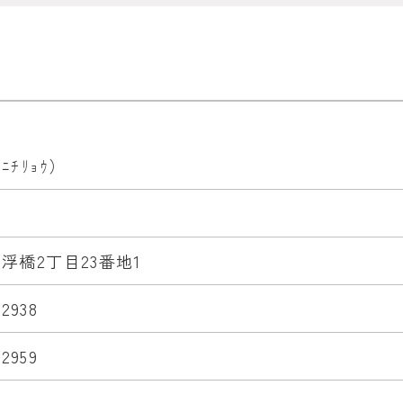
ﾁﾘｮｳ）
浮橋2丁目23番地1
-2938
-2959