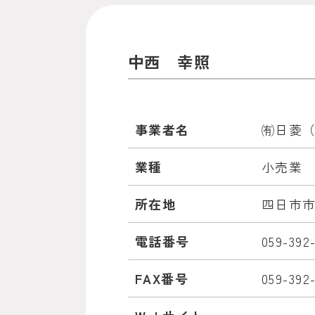
中西 幸照
事業者名
㈲日菱（ﾆ
業種
小売業
所在地
四日市市
電話番号
059-392
FAX番号
059-392