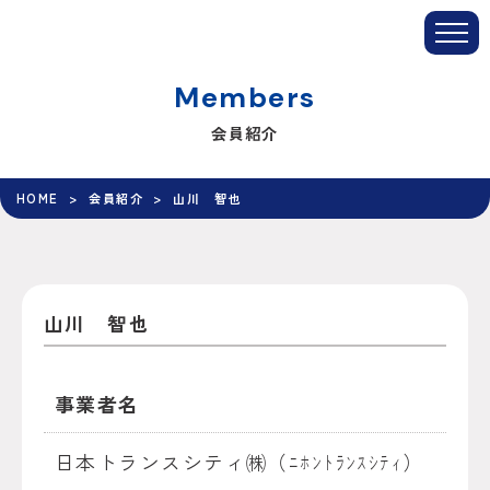
tog
nav
Members
会員紹介
HOME
会員紹介
山川 智也
山川 智也
事業者名
日本トランスシティ㈱（ﾆﾎﾝﾄﾗﾝｽｼﾃｨ）